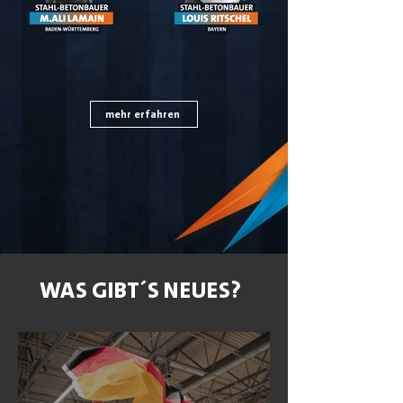
mehr erfahren
WAS GIBT´S NEUES?