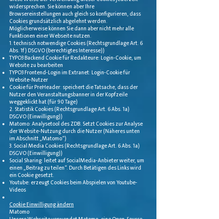
widersprechen. Sie können aber Ihre
Browsereinstellungen auch gleich so konfigurieren, dass
Cookies grundsätzlich abgelehnt werden.
Möglicherweise können Sie dann aber nicht mehr alle
Funktionen einer Webseite nutzen.
1. technisch notwendige Cookies (Rechtsgrundlage Art. 6
Abs. 1f) DSGVO (berechtigtes Interesse))
TYPO3 Backend Cookie für Redakteure: Login-Cookie, um
Website zu bearbeiten
TYPO3 Frontend-Login im Extranet: Login-Cookie für
Website-Nutzer
Cookie für PreHeader: speichert die Tatsache, dass der
Nutzer den Veranstaltungsbanner in der Kopfzeile
weggeklickt hat (für 90 Tage)
2. Statistik Cookies (Rechtsgrundlage Art. 6 Abs. 1a)
DSGVO (Einwilligung))
Matomo: Analysetool des ZDB. Setzt Cookies zur Analyse
der Website-Nutzung durch die Nutzer (Näheres unten
im Abschnitt „Matomo“)
3. Social Media Cookies (Rechtsgrundlage Art. 6 Abs. 1a)
DSGVO (Einwilligung))
Social Sharing: leitet auf SocialMedia-Anbieter weiter, um
einen „Beitrag zu teilen“. Durch Betätigen des Links wird
ein Cookie gesetzt.
Youtube: erzeugt Cookies beim Abspielen von Youtube-
Videos
Cookie Einwilligung ändern
Matomo