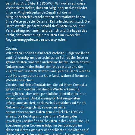
beruht auf Art. 6 Abs. 1 f) DSGVO). Wir wollen auf diese
Weise sicherstellen, dass nur Mitglieder und Mitglieder
unserer Mitgliedsverbände Zugriff auf die im
Mitgliederbereich vorgehaltenen Informationen haben.
Eine Weitergabe der Daten an Dritte findet nicht statt. Die
Daten werden gelöscht, sobald sie für den Zweck ihrer
Verarbeitung nicht mehr erforderlich sind. Sie haben das
Recht, der Verwendung Ihrer Daten zum Zweck der
Registrierung jederzeit zu widersprechen.
Cookies
Wir nutzen Cookies auf unserer Website: Einige von ihnen
sind notwendig, um den technischen Betrieb der Seite zu
gewährleisten, während andere uns helfen, den Website-
Nutzern maximalen Bedienkomfort zu bieten und die
Zugriffe auf unsere Website zu analysieren. Dabei werden
auch Nutzungsdaten über Sie erfasst, während Sie unsere
Website besuchen.
Cookies sind kleine Textdateien, die auf Ihrem Computer
gespeichert werden und die die Wiedererkennung
ermöglichen, aber keine persönliche Identifikation Ihrer
Person zulassen. Die Erfassung von Nutzungsdaten
erfolgt anonymisiert, so dass ein Rückschluss auf Sie als
Nutzer nicht möglich ist; es werden keine
personenbezogenen Daten gem. Artikel 4 Nr. 1 DSGVO
erfasst. Die Rechtsgrundlage für die Nutzung des
jeweiligen Cookies finden Sie unten in der Cookieliste. Die
Speicherung der Cookies erfolgt nur temporär, bis Sie
diese auf Ihrem Computer wieder löschen. Sie können auf
diese Weise der Verwendung dieser Cookies jederzeit