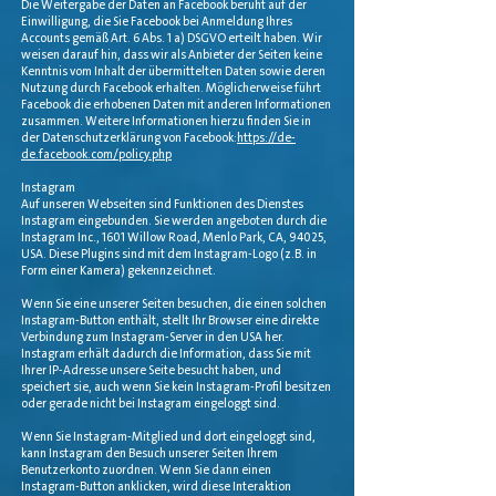
Die Weitergabe der Daten an Facebook beruht auf der
Einwilligung, die Sie Facebook bei Anmeldung Ihres
Accounts gemäß Art. 6 Abs. 1 a) DSGVO erteilt haben. Wir
weisen darauf hin, dass wir als Anbieter der Seiten keine
Kenntnis vom Inhalt der übermittelten Daten sowie deren
Nutzung durch Facebook erhalten. Möglicherweise führt
Facebook die erhobenen Daten mit anderen Informationen
zusammen. Weitere Informationen hierzu finden Sie in
der Datenschutzerklärung von Facebook:
https://de-
de.facebook.com/policy.php
Instagram
Auf unseren Webseiten sind Funktionen des Dienstes
Instagram eingebunden. Sie werden angeboten durch die
Instagram Inc., 1601 Willow Road, Menlo Park, CA, 94025,
USA. Diese Plugins sind mit dem Instagram-Logo (z.B. in
Form einer Kamera) gekennzeichnet.
Wenn Sie eine unserer Seiten besuchen, die einen solchen
Instagram-Button enthält, stellt Ihr Browser eine direkte
Verbindung zum Instagram-Server in den USA her.
Instagram erhält dadurch die Information, dass Sie mit
Ihrer IP-Adresse unsere Seite besucht haben, und
speichert sie, auch wenn Sie kein Instagram-Profil besitzen
oder gerade nicht bei Instagram eingeloggt sind.
Wenn Sie Instagram-Mitglied und dort eingeloggt sind,
kann Instagram den Besuch unserer Seiten Ihrem
Benutzerkonto zuordnen. Wenn Sie dann einen
Instagram-Button anklicken, wird diese Interaktion