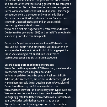
Daten werden im Rahmen der gesetzlichen Vorschriften
und dieser Datenschutzerklärung geschützt. Nachfolgend
informieren wir Sie darüber, welche personenbezogenen
Daten wir während Ihres Besuchs auf unserer Homepage
erheben, wo wir sie erheben und was wir mit diesen
Daten machen. Außerdem informieren wir Sie über Ihre
Rechte in Datenschutzfragen und an wen Sie sich
diesbezüglich wenden können.
www.zdb.de
ist ein Angebot des Zentralverbandes des
Deutschen Baugewerbes (ZDB) und enthält Telemedien im
Sinne von § 1 Abs.1 Telemediengesetz.
Bei jedem Zugriff eines Nutzers auf eine Webseite des
ZDB und bei jedem Abruf einer Datei werden Daten der
anfragenden Rechner in einer Protokolldatei gespeichert.
Diese Speicherung dient ausschließlich internen
systembezogenen und statistischen Zwecken.
Verarbeitung personenbezogener Daten
Wenn Sie die Homepage des ZDB besuchen, speichern die
Webserver standardmäßig temporär die
Verbindungsdaten des anfragenden Rechners inkl. IP-
Adresse, die Webseiten, die Sie bei uns besuchen, ggf. die
Namen heruntergeladener Dateien, Datum/Uhrzeit und
Dauer Ihres Besuchs, die Erkennungsdaten des
verwendeten Browser- und Betriebssystem-Typs sowie die
Webseite, von der aus Sie uns besuchen. Ihre dabei zur
Verfügung gestellten Daten verwenden wir ausschließlich
zum Zweck der technischen Administration der
Webseiten und zur Erfüllung angebotener Telemedien.