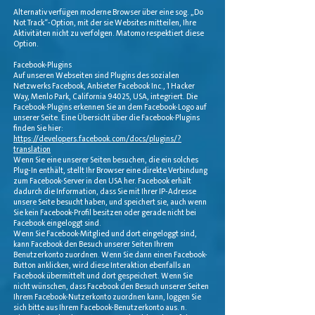
Alternativ verfügen moderne Browser über eine sog. „Do
Not Track“-Option, mit der sie Websites mitteilen, Ihre
Aktivitäten nicht zu verfolgen. Matomo respektiert diese
Option.
Facebook-Plugins
Auf unseren Webseiten sind Plugins des sozialen
Netzwerks Facebook, Anbieter Facebook Inc., 1 Hacker
Way, Menlo Park, California 94025, USA, integriert. Die
Facebook-Plugins erkennen Sie an dem Facebook-Logo auf
unserer Seite. Eine Übersicht über die Facebook-Plugins
finden Sie hier:
https://developers.facebook.com/docs/plugins/?
translation
Wenn Sie eine unserer Seiten besuchen, die ein solches
Plug-In enthält, stellt Ihr Browser eine direkte Verbindung
zum Facebook-Server in den USA her. Facebook erhält
dadurch die Information, dass Sie mit Ihrer IP-Adresse
unsere Seite besucht haben, und speichert sie, auch wenn
Sie kein Facebook-Profil besitzen oder gerade nicht bei
Facebook eingeloggt sind.
Wenn Sie Facebook-Mitglied und dort eingeloggt sind,
kann Facebook den Besuch unserer Seiten Ihrem
Benutzerkonto zuordnen. Wenn Sie dann einen Facebook-
Button anklicken, wird diese Interaktion ebenfalls an
Facebook übermittelt und dort gespeichert. Wenn Sie
nicht wünschen, dass Facebook den Besuch unserer Seiten
Ihrem Facebook-Nutzerkonto zuordnen kann, loggen Sie
sich bitte aus Ihrem Facebook-Benutzerkonto aus. n.