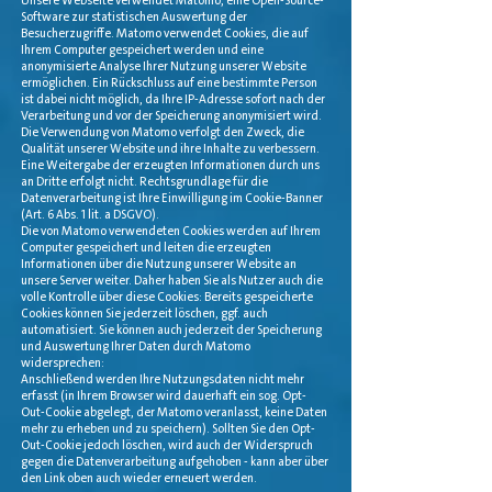
Unsere Webseite verwendet Matomo, eine Open-Source-
Software zur statistischen Auswertung der
Besucherzugriffe. Matomo verwendet Cookies, die auf
Ihrem Computer gespeichert werden und eine
anonymisierte Analyse Ihrer Nutzung unserer Website
ermöglichen. Ein Rückschluss auf eine bestimmte Person
ist dabei nicht möglich, da Ihre IP-Adresse sofort nach der
Verarbeitung und vor der Speicherung anonymisiert wird.
Die Verwendung von Matomo verfolgt den Zweck, die
Qualität unserer Website und ihre Inhalte zu verbessern.
Eine Weitergabe der erzeugten Informationen durch uns
an Dritte erfolgt nicht. Rechtsgrundlage für die
Datenverarbeitung ist Ihre Einwilligung im Cookie-Banner
(Art. 6 Abs. 1 lit. a DSGVO).
Die von Matomo verwendeten Cookies werden auf Ihrem
Computer gespeichert und leiten die erzeugten
Informationen über die Nutzung unserer Website an
unsere Server weiter. Daher haben Sie als Nutzer auch die
volle Kontrolle über diese Cookies: Bereits gespeicherte
Cookies können Sie jederzeit löschen, ggf. auch
automatisiert. Sie können auch jederzeit der Speicherung
und Auswertung Ihrer Daten durch Matomo
widersprechen:
Anschließend werden Ihre Nutzungsdaten nicht mehr
erfasst (in Ihrem Browser wird dauerhaft ein sog. Opt-
Out-Cookie abgelegt, der Matomo veranlasst, keine Daten
mehr zu erheben und zu speichern). Sollten Sie den Opt-
Out-Cookie jedoch löschen, wird auch der Widerspruch
gegen die Datenverarbeitung aufgehoben - kann aber über
den Link oben auch wieder erneuert werden.