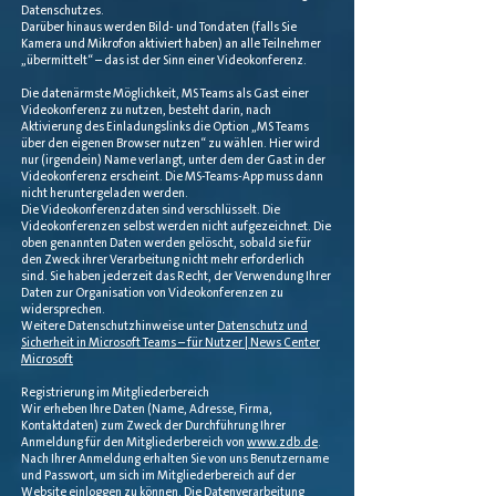
Datenschutzes.
Darüber hinaus werden Bild- und Tondaten (falls Sie
Kamera und Mikrofon aktiviert haben) an alle Teilnehmer
„übermittelt“ – das ist der Sinn einer Videokonferenz.
Die datenärmste Möglichkeit, MS Teams als Gast einer
Videokonferenz zu nutzen, besteht darin, nach
Aktivierung des Einladungslinks die Option „MS Teams
über den eigenen Browser nutzen“ zu wählen. Hier wird
nur (irgendein) Name verlangt, unter dem der Gast in der
Videokonferenz erscheint. Die MS-Teams-App muss dann
nicht heruntergeladen werden.
Die Videokonferenzdaten sind verschlüsselt. Die
Videokonferenzen selbst werden nicht aufgezeichnet. Die
oben genannten Daten werden gelöscht, sobald sie für
den Zweck ihrer Verarbeitung nicht mehr erforderlich
sind. Sie haben jederzeit das Recht, der Verwendung Ihrer
Daten zur Organisation von Videokonferenzen zu
widersprechen.
Weitere Datenschutzhinweise unter
Datenschutz und
Sicherheit in Microsoft Teams – für Nutzer | News Center
Microsoft
Registrierung im Mitgliederbereich
Wir erheben Ihre Daten (Name, Adresse, Firma,
Kontaktdaten) zum Zweck der Durchführung Ihrer
Anmeldung für den Mitgliederbereich von
www.zdb.de
.
Nach Ihrer Anmeldung erhalten Sie von uns Benutzername
und Passwort, um sich im Mitgliederbereich auf der
Website einloggen zu können. Die Datenverarbeitung