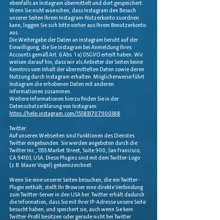
ebenfalls an Instagram übermittelt und dort gespeichert.
Wenn Sie nicht wünschen, dass Instagram den Besuch
unserer Seiten Ihrem Instagram-Nutzerkonto zuordnen
kann, loggen Sie sich bitte vorher aus Ihrem Benutzerkonto
aus.
Die Weitergabe der Daten an Instagram beruht auf der
Einwilligung, die Sie Instagram bei Anmeldung Ihres
Accounts gemäß Art. 6 Abs. 1 a) DSGVO erteilt haben. Wir
weisen darauf hin, dass wir als Anbieter der Seiten keine
Kenntnis vom Inhalt der übermittelten Daten sowie deren
Nutzung durch Instagram erhalten. Möglicherweise führt
Instagram die erhobenen Daten mit anderen
Informationen zusammen.
Weitere Informationen hierzu finden Sie in der
Datenschutzerklärung von Instagram:
https://help.instagram.com/155833707900388
Twitter
Auf unseren Webseiten sind Funktionen des Dienstes
Twitter eingebunden. Sie werden angeboten durch die
Twitter Inc., 1355 Market Street, Suite 900, San Francisco,
CA 94103, USA. Diese Plugins sind mit dem Twitter-Logo
(z.B. blauer Vogel) gekennzeichnet.
Wenn Sie eine unserer Seiten besuchen, die ein Twitter-
Plugin enthält, stellt Ihr Browser eine direkte Verbindung
zum Twitter-Server in den USA her. Twitter erhält dadurch
die Information, dass Sie mit Ihrer IP-Adresse unsere Seite
besucht haben, und speichert sie, auch wenn Sie kein
Twitter-Profil besitzen oder gerade nicht bei Twitter