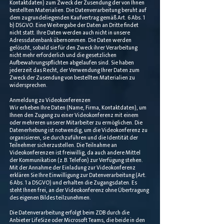
Kontaktdaten) zum Zweck der Zusendung der von Ihnen
bestellten Materialien. Die Datenverarbeitung beruht auf
dem zugrundeliegenden Kaufvertrag gemäß Art. 6 Abs. 1
b) DSGVO. Eine Weitergabe der Daten an Dritte findet
nicht statt. Ihre Daten werden auch nicht in unsere
Adressdatenbank übernommen. Die Daten werden
gelöscht, sobald sie für den Zweck ihrer Verarbeitung
nicht mehr erforderlich und die gesetzlichen
Aufbewahrungspflichten abgelaufen sind. Sie haben
jederzeit das Recht, der Verwendung Ihrer Daten zum
Zweck der Zusendung von bestellten Materialien zu
widersprechen.
Anmeldung zu Videokonferenzen
Wir erheben Ihre Daten (Name, Firma, Kontaktdaten), um
Ihnen den Zugang zu einer Videokonferenz mit einem
oder mehreren unserer Mitarbeiter zu ermöglichen. Die
Datenerhebung ist notwendig, um die Videokonferenz zu
organisieren, sie durchzuführen und die Identität der
Teilnehmer sicherzustellen. Die Teilnahme an
Videokonferenzen ist freiwillig, da auch andere Mittel
der Kommunikation (z.B. Telefon) zur Verfügung stehen.
Mit der Annahme der Einladung zur Videokonferenz
erklären Sie Ihre Einwilligung zur Datenverarbeitung (Art.
6 Abs. 1 a DSGVO) und erhalten die Zugangsdaten. Es
steht Ihnen frei, an der Videokonferenz ohne Übertragung
des eigenen Bildes teilzunehmen.
Die Datenverarbeitung erfolgt beim ZDB durch die
Anbieter LifeSize oder Microsoft Teams, die beide in den