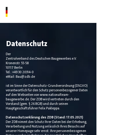
NATIONALTEAM
BAUGEWERBE
Datenschutz
Der
Zentralverband des Deutschen Baugewerbes e.V.
Kronenstr. 55-58
10117 Berlin
Tel.: +49 30 20314-0
eMail: Bau@zdb.de
ist im Sinne der Datenschutz-Grundverordnung (DSGVO)
verantwortlich für den Schutz personenbezogener Daten
auf den Webseiten von
www.nationalteam-
baugewerbe.de
. Der ZDB wird vertreten durch den
Vorstand (gem. § 26 BGB) und durch seinen
Hauptgeschäftsführer Felix Pakleppa.
Datenschutzerklärung des ZDB (Stand:
17.05.2021)
Der ZDB nimmt den Schutz Ihrer Daten bei der Erhebung,
Verarbeitung und Nutzung anlässlich Ihres Besuchs auf
unserer Homepage sehr ernst. Ihre personenbezogenen