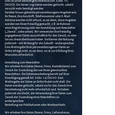
Dies ist unser berechtigtes Interesse (Art. 6 Abs. 1 f)
DSGVO). Die Server-Log-Daten werden gelöscht, sobald
sie nicht mehr benötigt werden.
Darüber hinaus gehende personenbezogene Angaben wie
Ihr Name, Ihre Anschrift, Telefonnummer oder E-Mail-
Adresse werden nicht erfasst, es sei denn, diese Angaben
werden von Ihnen freiwillig gemacht, z.B. im Rahmen
einer Registrierung oder der Anmeldung zum Newsletter
(„Zweck“, siehe unten). Wir verwenden Ihre freiwillig
angegebenen Daten ausschließlich für den Zweck, zu dem
Sie uns diese überlassen haben. Sie können der Nutzung
jederzeit – mit Wirkung für die Zukunft - widersprechen.
Eine Weitergabe Ihrer personenbezogenen Daten an
Dritte erfolgt nicht, es sei denn, es ist zur Erfüllung Ihres
Wunsches erforderlich.
Anmeldung zum Newsletter
Wir erheben Ihre Daten (Name, Firma, Kontaktdaten) zum
Zweck der Zusendung des von Ihnen gewünschten
Newsletters. Die Datenverarbeitung beruht auf Ihrer
Einwilligung gemäß Art. 6 Abs. 1 a) DSGVO. Eine
Weitergabe der Daten an Dritte findet nicht statt. Die
Daten werden gelöscht, sobald sie für den Zweck ihrer
Verarbeitung nicht mehr erforderlich sind. Sie haben
jederzeit das Recht, der Verwendung Ihrer Daten zum
Zweck der Zusendung eines Newsletters zu
widersprechen.
Bestellung von Publikationen oder Werbeartikeln
Wir erheben Ihre Daten (Name, Firma, Lieferadresse,