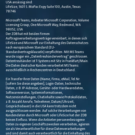
USA ansässig sind:
LifeSize, 1601 S. MoPac Expy Suite 100, Austin, Texas
78746
Microsoft Teams, Anbieter Microsoft Corporation, Volume
Licensing Group, One Microsoft Way, Redmond, WA
98052, USA
Der ZDB hat mit beiden Firmen
Auftragsverarbeitungsverträge vereinbart, in denen sich
LifeSize und Microsoft zur Einhaltung des Datenschutzes
nach europäischem Standard (EU-
Standardvertragsklauseln) verpflichten. Mit MS Teams
wurde sogar ein „Datentreuhändervertrag“ geschlossen.
Datentreuhänder ist T-Systems mit Sitz in Frankfurt/Main.
Die Daten deutscher Kunden verarbeitet MS Teams
ausschließlich in Rechenzentren in Deutschland.
Ein Transfer Ihrer Daten (Name, Firma, eMail, Tel.Nr.
[sofern Sie diese angeben], Login-Daten, technische
Daten, z.B. IP-Adresse, Geräte- oder Hardwaredaten,
Softwareversion, Systeminformationen,
Nutzereinstellungen, Chatinhalte sowie Protokolldaten,
z.B. Anzahl Anrufe, Teilnehmer, Datum/Uhrzeit,
Gesprächsdauer) in die USA kann trotzdem nicht
ausgeschlossen werden. Auf solche Verarbeitungen von
Kundendaten durch Microsoft oder LifeSize hat der ZDB
keinen Einfluss. Wenn die Anbieter personenbezogene
Daten zu eigenen Geschäftszwecken verarbeiten, agieren
sie als Verantwortlicher für diese Datenverarbeitungen
und sind damit auch verantwortlich für die Einhaltung des