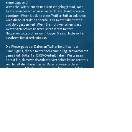
eingeloggt sind.
Wenn Sie Twitter-Kunde und dort eingeloggt sind, kann
Twitter den Besuch unserer Seiten Ihrem Benutzerkonto
zuordnen. Wenn Sie dann einen Twitter-Button anklicken,
wird diese Interaktion ebenfalls an Twitter übermittelt
und dort gespeichert. Wenn Sie nicht wünschen, dass
Twitter den Besuch unserer Seiten Ihrem Twitter-
Nutzerkonto zuordnen kann, loggen Sie sich bitte vorher
aus Ihrem Benutzerkonto aus.
Die Weitergabe der Daten an Twitter beruht auf der
Einwilligung, die Sie Twitter bei Anmeldung Ihres Accounts
gemäß Art. 6 Abs. 1 a) DSGVO erteilt haben. Wir weisen
darauf hin, dass wir als Anbieter der Seiten keine Kenntnis
vom Inhalt der übermittelten Daten sowie von deren
Nutzung durch Twitter erhalten. Möglicherweise führt
Twitter die erhobenen Daten mit anderen Informationen
zusammen. Weitere Informationen hierzu finden Sie in
der Datenschutzerklärung von Twitter:
https://twitter.com/de/privacy#update
Ihre Datenschutzeinstellungen bei Twitter können Sie in
den Konto-Einstellungen ändern:
https://twitter.com/settings/account
YouTube
Wir nutzen für die Einbindung von Videos den Anbieter
YouTube. YouTube wird betrieben von YouTube LLC mit
Hauptgeschäftssitz in 901 Cherry Avenue, San Bruno, CA
94066, USA. YouTube wird vertreten durch Google Inc. mit
Sitz in 1600 Amphitheatre Parkway, Mountain View, CA