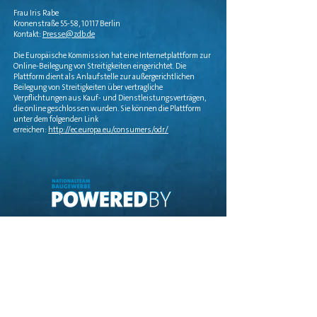
Frau Iris Rabe
Kronenstraße 55-58, 10117 Berlin
Kontakt:
Presse@zdb.de
Die Europäische Kommission hat eine Internetplattform zur
Online-Beilegung von Streitigkeiten eingerichtet. Die
Plattform dient als Anlaufstelle zur außergerichtlichen
Beilegung von Streitigkeiten über vertragliche
Verpflichtungen aus Kauf- und Dienstleistungsverträgen,
die online geschlossen wurden. Sie können die Plattform
unter dem folgenden Link
erreichen:
http://ec.europa.eu/consumers/odr/