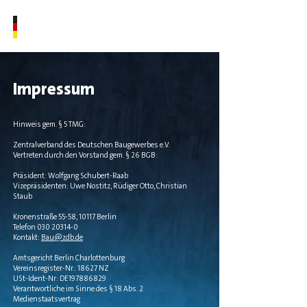
NATIONALTEAM
BAUGEWERBE
Impressum
Hinweis gem. § 5 TMG:
Zentralverband des Deutschen Baugewerbes e.V.
Vertreten durch den Vorstand gem. § 26 BGB:
Präsident: Wolfgang Schubert-Raab
Vizepräsidenten: Uwe Nostitz, Rüdiger Otto, Christian
Staub
Kronenstraße 55-58, 10117 Berlin
Telefon 030 20314-0
Kontakt:
Bau@zdb.de
Amtsgericht Berlin Charlottenburg
Vereinsregister-Nr.: 18627 NZ
USt-Ident-Nr: DE197886829
Verantwortliche im Sinne des § 18 Abs. 2
Medienstaatsvertrag