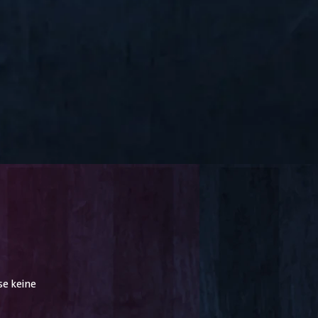
Ausnahmehandwerker am gestrigen
Samstag alle auf das Siegertreppchen
geschafft. Die Silbermedaille erkämpfte sich
der junge Fliesenleger Robin Liebler (20) aus
Bad Boll (Baden-Württemberg). Im
Wettbewerb der Fliesenleger mussten drei
Module erstellt werden, zwei Wandmodule
und ein Bodenmodul. Eines der Wandmodule
war ein Schnittbild mit den Initialen PL und
einem großen Storch in Anspielung darauf,
dass Polen auch als „Land der Störche“
bekannt ist. Handwerklich war es aufgrund
der vielen unterschiedlichen Maße und spitz
zulaufenden Fugen besonders
anspruchsvoll, diesen Storch darzustellen.
Auch das Fischgrätmuster, das in dem
zweiten Modul gelegt werden musste,
erforderte absolute Präzision. Das
Bodenmodul rundete die Aufgabe ab. Hier
war die größte Herausforderung, alles in der
e keine
vorgegebenen Zeit überhaupt fertigstellen
zu können.