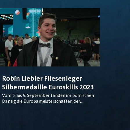
Robin Liebler Fliesenleger
Silbermedaille Euroskills 2023
Vom 5. bis 9. September fanden im polnischen
Danzig die Europameisterschaften der
Berufe statt. Das Nationalteam Deutsches
Baugewerbe war bei den EuroSkills in vier
Gewerken gestartet. Nach drei spannenden
Wettbewerbstagen haben es die vier