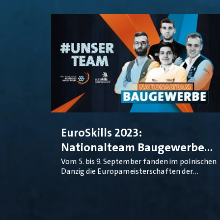
EuroSkills 2023:
Nationalteam Baugewerbe
holt einmal Gold und dreimal
Vom 5. bis 9. September fanden im polnischen
Danzig die Europameisterschaften der
Silber
Berufe statt. Das Nationalteam
DeutschesBaugewerbe ging in vier Gewerken
an den Start. Nach drei Wettbewerbstagen
konnten sich die vier Ausnahmehandwerker