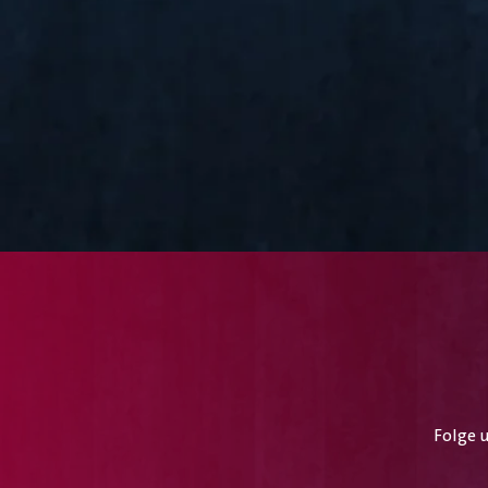
allesamt eine Medaille sichern.
Europameister wurde Jonas Lauhoff (22) aus
Schimberg (Thüringen). Er holte Gold im
Wettbewerb der Zimmerer. Die
Silbermedaille erkämpfte sich der 20-jährige
Fliesenleger Robin Liebler aus Bad Boll in
Baden-Württemberg. Eine weitere
Silbermedaille ging an Tim Hakemeyer (23)
aus Hannover im Wettbewerb der Maurer.
Für die Stuckateure holte Nils Kugler (24) aus
Bad Überkingen in Baden-Württemberg
ebenfalls Silber. Leistungsstarke Partner: Die
Sponsoren des Nationalteams Die Teilnahme
des Teams bei den internationalen
Wettbewerbenist nur mit der großzügigen
Unterstützung der Sponsoren möglich:
Danke an die Adolf Würth GmbH & Co. KG, an
BRZ Deutschland GmbH, Collomix GmbH,
Nevaris Bausoftware GmbH, an STABILA
Messgeräte, an die VHV Versicherungen
Folge 
sowie die Zertifizie rung Bau GmbH.