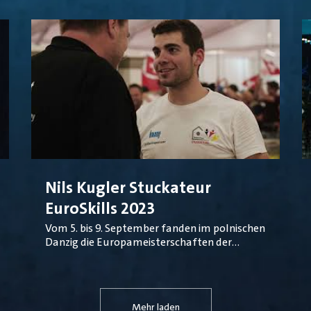
Nils Kugler Stuckateur
EuroSkills 2023
Vom 5. bis 9. September fanden im polnischen
Danzig die Europameisterschaften der
Berufe statt. Das Nationalteam Deutsches
Baugewerbe war bei den EuroSkills in vier
Gewerken gestartet. Nach drei spannenden
Wettbewerbstagen haben es die vier
Mehr laden